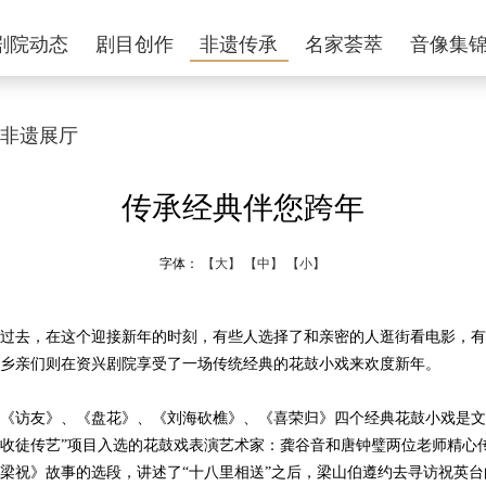
剧院动态
剧目创作
非遗传承
名家荟萃
音像集
非遗展厅
传承经典伴您跨年
字体：
【大】
【中】
【小】
过去，在这个迎接新年的时刻，有些人选择了和亲密的人逛街看电影，有
乡亲们则在资兴剧院享受了一场传统经典的花鼓小戏来欢度新年。
友》、《盘花》、《刘海砍樵》、《喜荣归》四个经典花鼓小戏是文化部
收徒传艺”项目入选的花鼓戏表演艺术家：龚谷音和唐钟璧两位老师精心
梁祝》故事的选段，讲述了“十八里相送”之后，梁山伯遵约去寻访祝英台