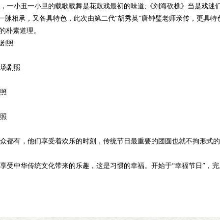
，一小丑一小旦的载歌载舞是花鼓戏最初的味道;《刘海砍樵》当是戏迷
英”一脉相承，又各具特色，此次由第二代“胡秀英”唐钟璧老师亲传，更具特
”的朴素道理。
剧照
场剧照
照
照
都有，他们享受着欢乐的时刻，传统节日最重要的团圆也就不拘形式的
中华传统文化带来的乐趣，这是习惯的幸福。开始于“幸福节日”，完成