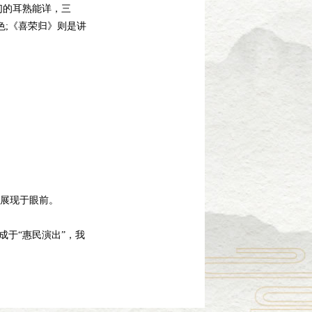
们的耳熟能详，三
色;《喜荣归》则是讲
展现于眼前。
于“惠民演出”，我