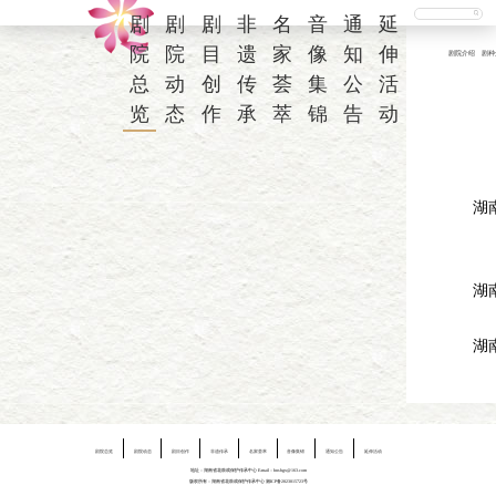
剧
剧
剧
非
名
音
通
延
院
院
目
遗
家
像
知
伸
剧院介绍
剧种
总
动
创
传
荟
集
公
活
览
态
作
承
萃
锦
告
动
湖
湖
湖
剧院总览
剧院动态
剧目创作
非遗传承
名家荟萃
音像集锦
通知公告
延伸活动
地址：湖南省花鼓戏保护传承中心 E-mail：hnshgx@163.com
版权所有：湖南省花鼓戏保护传承中心
湘ICP备2023015723号