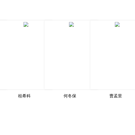
桂希科
何冬保
曹孟里