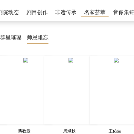
剧院动态
剧目创作
非遗传承
名家荟萃
音像集
群星璀璨
师恩难忘
蔡教章
周斌秋
王佑生