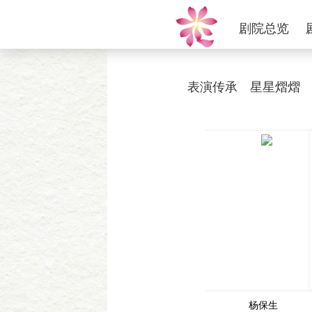
剧院总览
表演传承
星星熠熠
杨保生