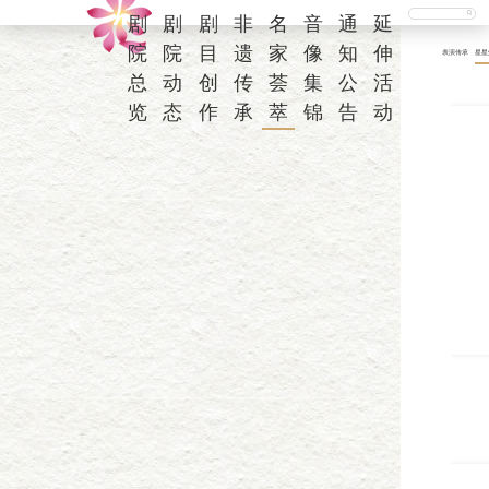
剧
剧
剧
非
名
音
通
延
院
院
目
遗
家
像
知
伸
表演传承
星星
总
动
创
传
荟
集
公
活
览
态
作
承
萃
锦
告
动