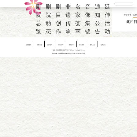
剧
剧
剧
非
名
音
通
延
院
院
目
遗
家
像
知
伸
研学基地
文创
此栏
总
动
创
传
荟
集
公
活
览
态
作
承
萃
锦
告
动
剧院总览
剧院动态
剧目创作
非遗传承
名家荟萃
音像集锦
通知公告
延伸活动
地址：湖南省花鼓戏保护传承中心 E-mail：hnshgx@163.com
版权所有：湖南省花鼓戏保护传承中心
湘ICP备2023015723号