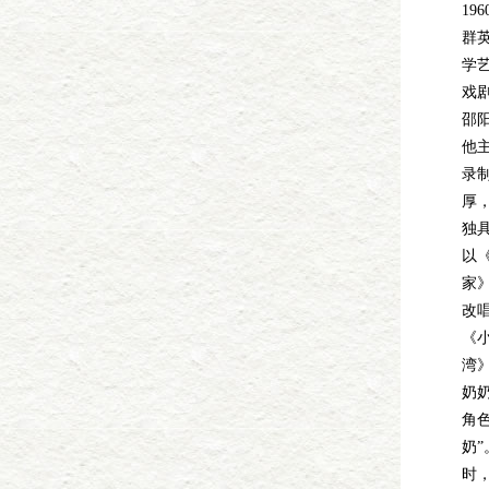
19
群
学
戏剧
邵阳
他
录
厚
独
以
家
改
《
湾
奶
角
奶”
时