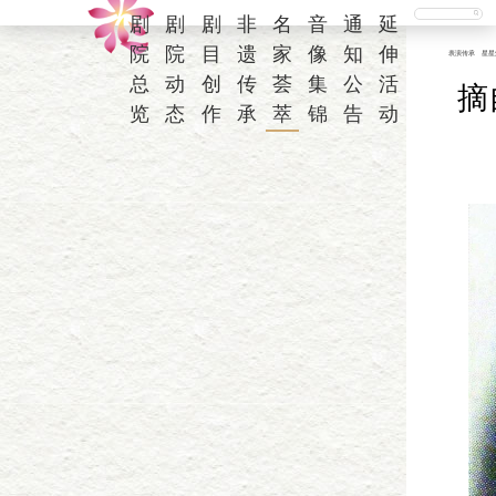
剧
剧
剧
非
名
音
通
延
院
院
目
遗
家
像
知
伸
表演传承
星星
总
动
创
传
荟
集
公
活
摘
览
态
作
承
萃
锦
告
动