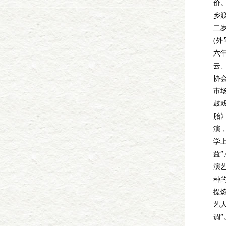
价
乡
二
(
六年
云
协
市
鼓
胎
演
学
益
演
种
提
艺
调”