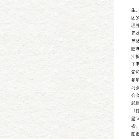
1
生
团的
理
届
等奖
随
汇
了
党
参
习
会会
武
《
慰
省
阳