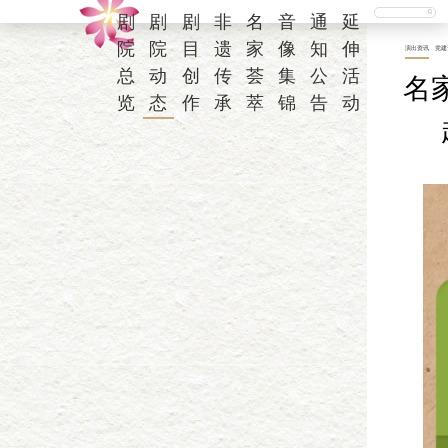
剧
剧
剧
非
名
音
通
延
院
院
目
遗
家
像
知
伸
演出资讯
党建
总
动
创
传
荟
集
公
活
名
览
态
作
承
萃
锦
告
动