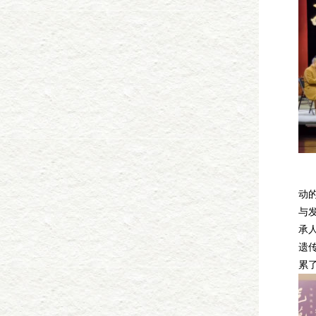
邓
动
与
承
遗
累