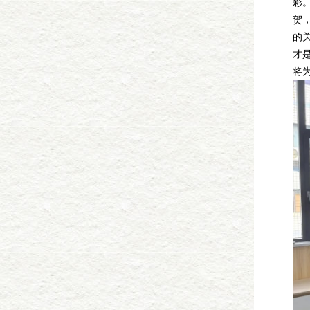
彩
贺
的
才
将