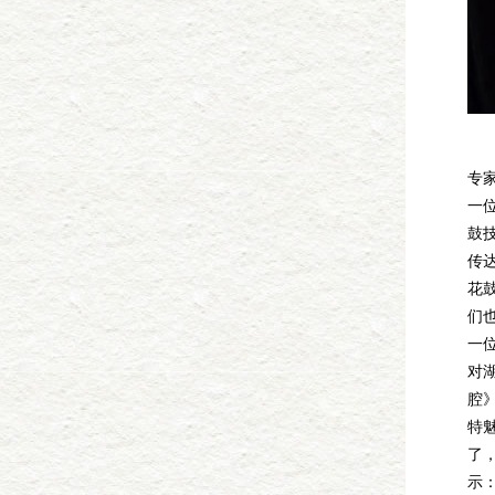
他
专
一
鼓
传
花
们
一
对
腔
特
了
示