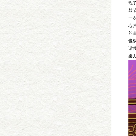
现
鼓
一
心
的
也
谐
染