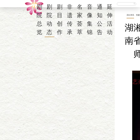
剧
剧
剧
非
名
音
通
延
院
院
目
遗
家
像
知
伸
演出资讯
党建
总
动
创
传
荟
集
公
活
湖
览
态
作
承
萃
锦
告
动
南