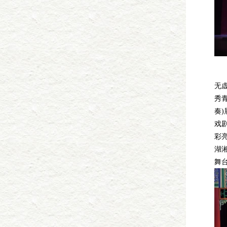
1
无虚
秀
奏
戏
彩
湖
舞