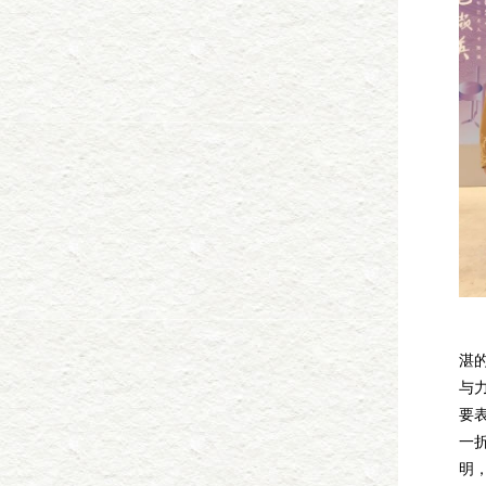
演
湛
与
要
一
明