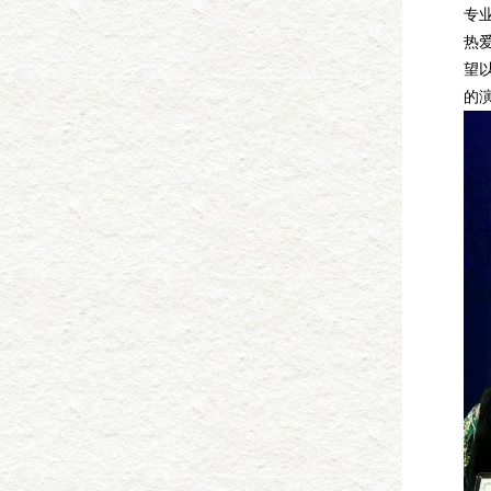
专
热
望
的演