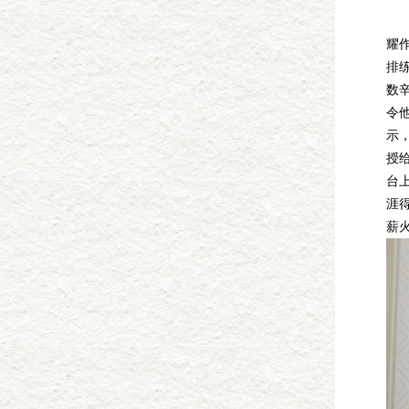
省
耀
排
数
令
示
授
台
涯
薪