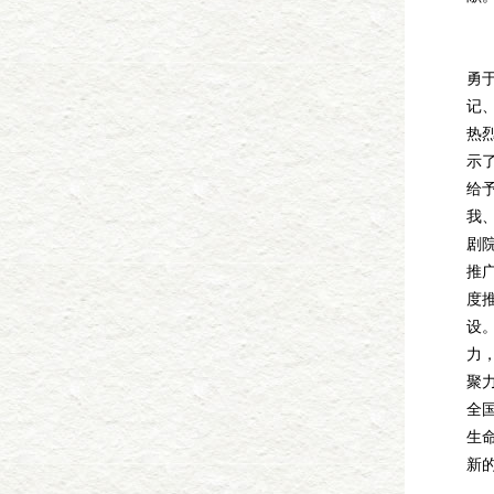
不
勇
记
热
示
给
我
剧
推
度
设
力
聚
全
生
新