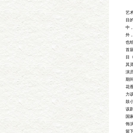
她
艺
目
中
外
也给
首
目
其
演员
期
花
力该
鼓
该
国
饰
留