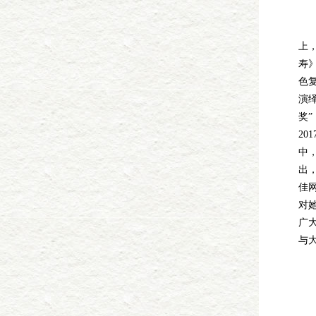
夏
上
寿
色
演
奖
20
中
出，
佳
对
广
与