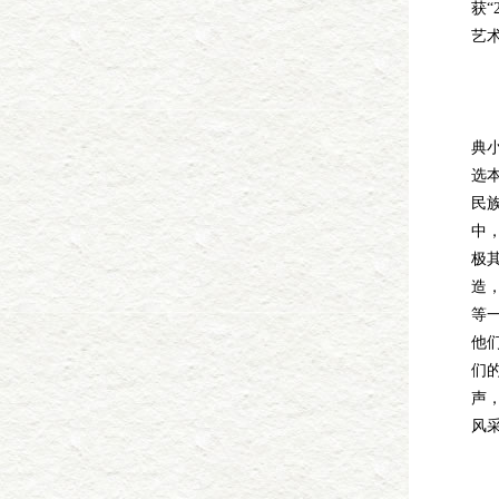
获“
艺
湖
典
选
民
中
极
造
等
他
们
声
风
初