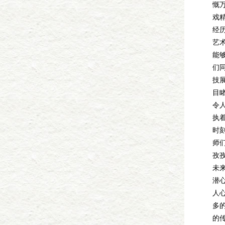
慨
戏
经
艺
能
们
技
目
令
执
时
师
孜
未
潜
人
多
的