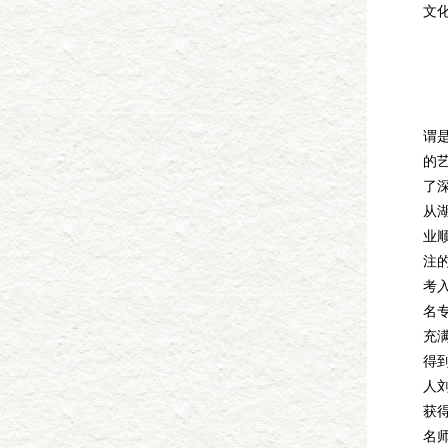
文
夏
谓
的
了深
从
业
注
考
名
充
得
人
获
名