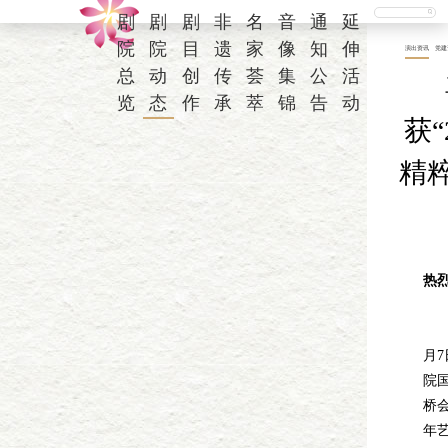
剧
剧
剧
非
名
音
通
延
院
院
目
遗
家
像
知
伸
演出资讯
党建
总
动
创
传
荟
集
公
活
览
态
作
承
萃
锦
告
动
获“
精
热
20
月
院
桥
年