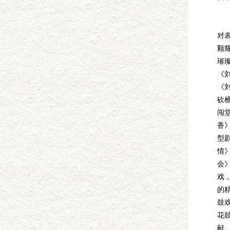
夏
对
颗
璀
《
《
砍
闯
香
型
情
会
戏
的
鼓
花
献