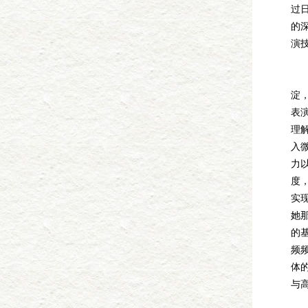
过
的
演
随
淀
表
理
入
力
度
实
她
的
频
体
与