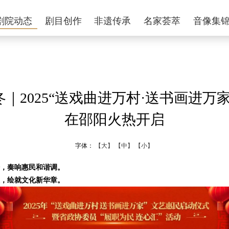
剧院动态
剧目创作
非遗传承
名家荟萃
音像集
｜2025“送戏曲进万村·送书画进万
在邵阳火热开启
字体：
【大】
【中】
【小】
，奏响惠民和谐调。
，绘就文化新华章。