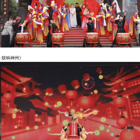
鼓响神州》