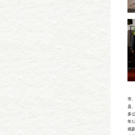
历
市
县、
多公
年1
戏