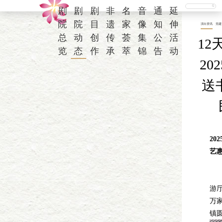
剧
剧
剧
非
名
音
通
延
院
院
目
遗
家
像
知
伸
演出资讯
党建
总
动
创
传
荟
集
公
活
12
览
态
作
承
萃
锦
告
动
20
送
20
艺
湖
2
游厅
万
镇