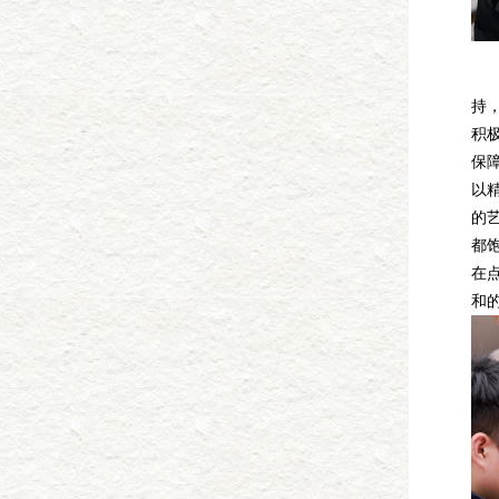
演
持
积
保
以
的
都
在
和