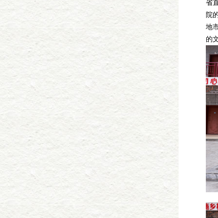
省
院
地
的