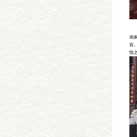
乡
画
容
悦