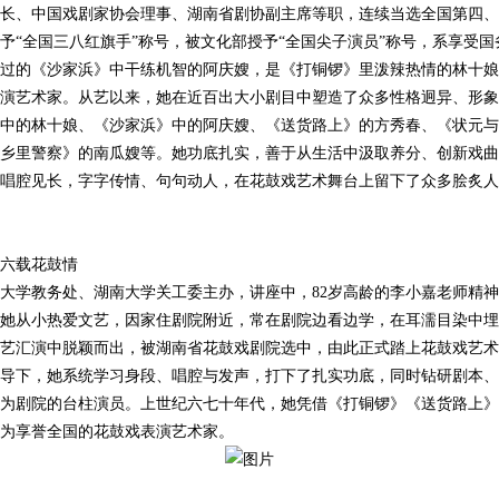
长、中国戏剧家协会理事、湖南省剧协副主席等职，连续当选全国第四、
予“全国三八红旗手”称号，被文化部授予“全国尖子演员”称号，系享受
过的《沙家浜》中干练机智的阿庆嫂，是《打铜锣》里泼辣热情的林十娘
演艺术家。从艺以来，她在近百出大小剧目中塑造了众多性格迥异、形象
中的林十娘、《沙家浜》中的阿庆嫂、《送货路上》的方秀春、《状元与
乡里警察》的南瓜嫂等。她功底扎实，善于从生活中汲取养分、创新戏曲
唱腔见长，字字传情、句句动人，在花鼓戏艺术舞台上留下了众多脍炙人
六载花鼓情
学教务处、湖南大学关工委主办，讲座中，82岁高龄的李小嘉老师精神
。她从小热爱文艺，因家住剧院附近，常在剧院边看边学，在耳濡目染中埋下
艺汇演中脱颖而出，被湖南省花鼓戏剧院选中，由此正式踏上花鼓戏艺术
导下，她系统学习身段、唱腔与发声，打下了扎实功底，同时钻研剧本、
为剧院的台柱演员。上世纪六七十年代，她凭借《打铜锣》《送货路上》
为享誉全国的花鼓戏表演艺术家。