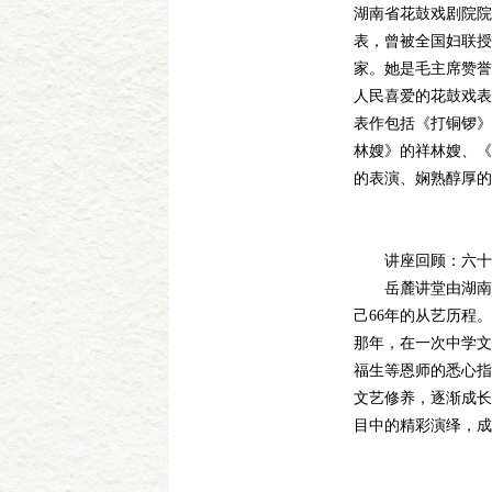
湖南省花鼓戏剧院院
表，曾被全国妇联授
家。她是毛主席赞誉
人民喜爱的花鼓戏表
表作包括《打铜锣》
林嫂》的祥林嫂、《
的表演、娴熟醇厚的
讲座回顾：六十
岳麓讲堂由湖南大
己66年的从艺历程
那年，在一次中学文
福生等恩师的悉心指
文艺修养，逐渐成长
目中的精彩演绎，成