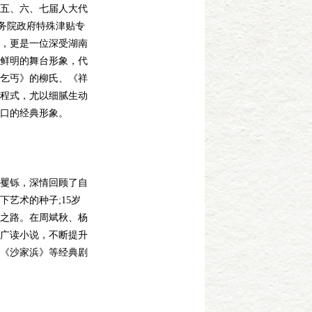
五、六、七届人大代
国务院政府特殊津贴专
，更是一位深受湖南
鲜明的舞台形象，代
乞丐》的柳氏、《祥
程式，尤以细腻生动
口的经典形象。
矍铄，深情回顾了自
艺术的种子;15岁
之路。在周斌秋、杨
广读小说，不断提升
《沙家浜》等经典剧