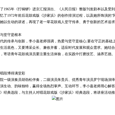
965年《打铜锣》进京汇报演出、《人民日报》整版刊发剧本以及受到
忆了1972年前后花鼓戏版《沙家浜》的创作排演过程，以及她所饰演的“
她以生动的讲述，再现了老一辈花鼓戏人坚守传承、勇于创新的艺术追求
与坚守是根本
的传承与创新，李小嘉老师强调，热爱与坚守是核心;要在守正的基础
生活底色，又要博采众长、兼收并蓄，适应时代发展和观众需求。她结合
，寄语青年花鼓戏演员要注重生活体验，在实践中打磨技艺、涵养艺德。
唱段博得满堂彩
一级演奏员胡劲松伴奏，二级演员朱贵兵、优秀青年演员罗宁现场演绎
演生动、韵味独特，赢得全场热烈掌声。互动环节，李小嘉老师用心解答
》经典选段，与主持人对唱花鼓戏版《沙家浜》经典选段，将讲座活动推