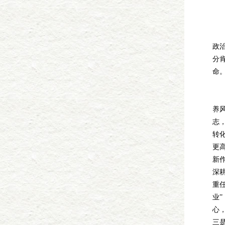
陈
政
分
命
一
养
志
转
更
新
深
重
业”
心
三