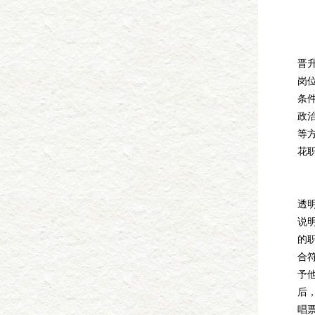
葛
晋
岗
条
政
等
花
为
透
说
的
合
予
后
唱