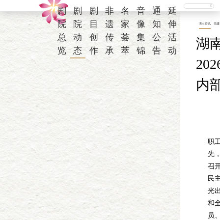
剧
剧
剧
非
名
音
通
延
院
院
目
遗
家
像
知
伸
演出资讯
党建
总
动
创
传
荟
集
公
活
湖
览
态
作
承
萃
锦
告
动
20
内
为
职
先
召开
民
光
和
员