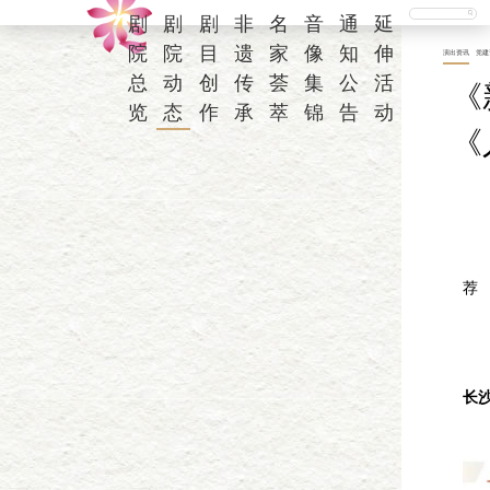
剧
剧
剧
非
名
音
通
延
院
院
目
遗
家
像
知
伸
演出资讯
党建
总
动
创
传
荟
集
公
活
《
览
态
作
承
萃
锦
告
动
《
一
荐
相
一
让
长