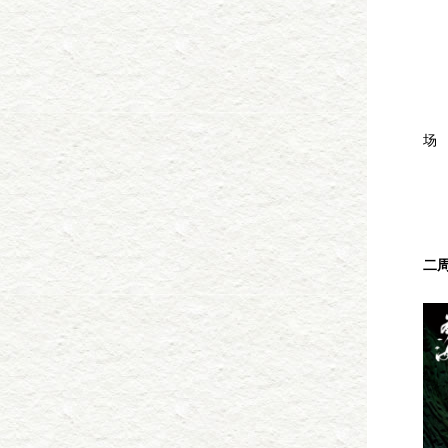
湖
长
联
4
从
场
2
3
戏
戏
二