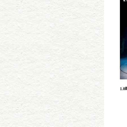
1.
1
这
聚
都
有