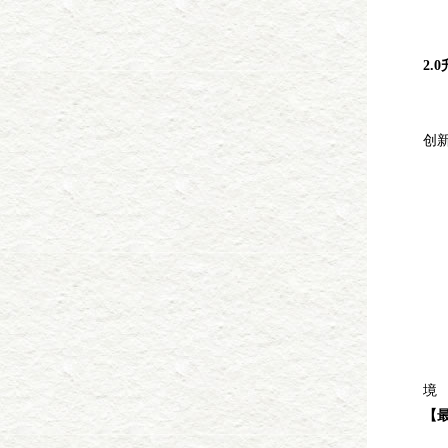
有
别
2.
在
我
创
这
近
全
新
飞
演
叙
沉
五
境
【