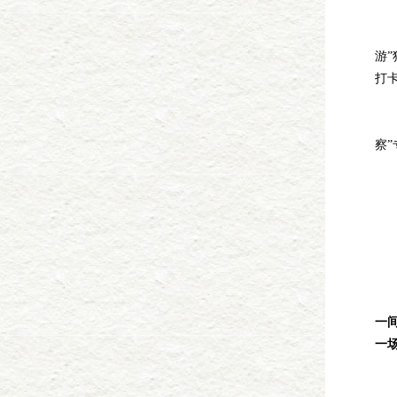
揭
如
游”
打卡
20
《
察”
刊
《
文
由
对
称
让
一
一
《
由