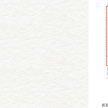
2
登
以
距