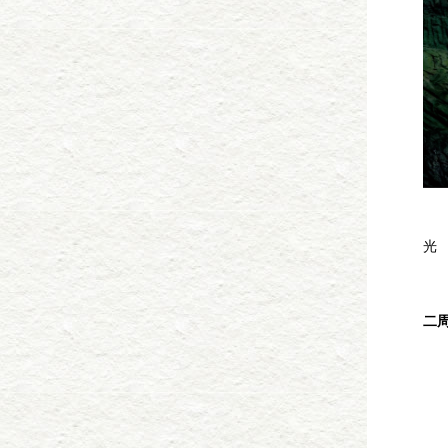
两
光
两
在
二
20
《
那
20
我