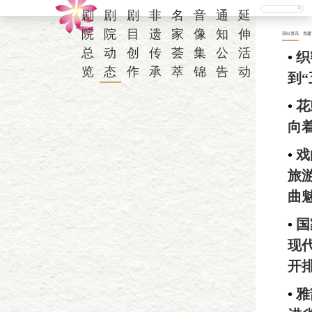
剧
剧
剧
非
名
音
通
延
院
院
目
遗
家
像
知
伸
演出资讯
党建
总
动
创
传
荟
集
公
活
•
织
览
态
作
承
萃
锦
告
动
到“
•
花
向
•
戏
旅
曲
•
国
现
开
•
雅