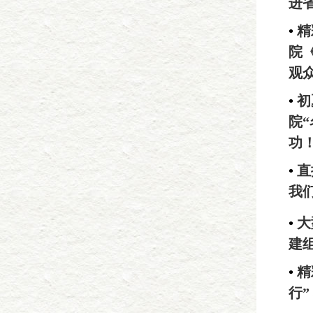
进
•
精
院
观
•
初
院
功
•
直
我
•
大
建
•
精
行