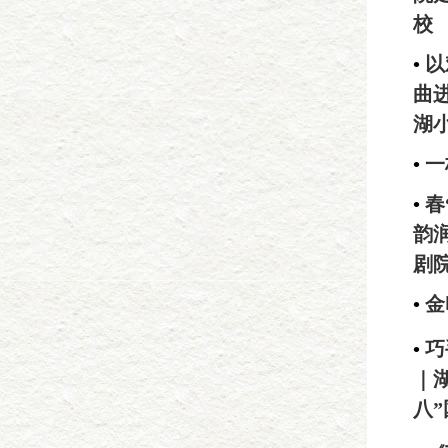
校
•
以
曲
湖
•
一
•
春
韵
剧
•
金
•
巧
｜
八