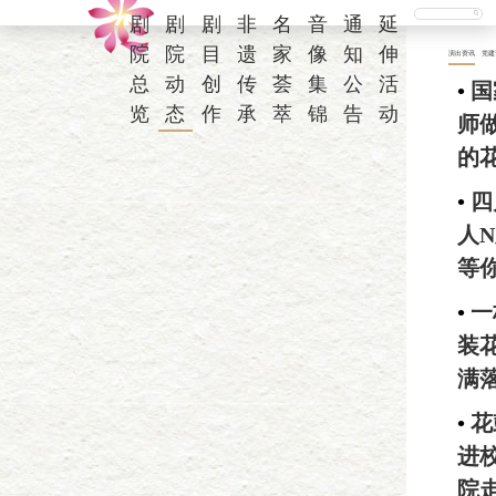
剧
剧
剧
非
名
音
通
延
院
院
目
遗
家
像
知
伸
演出资讯
党建
总
动
创
传
荟
集
公
活
•
国
览
态
作
承
萃
锦
告
动
师
的
•
四
人
等
•
一
装
满
•
花
进
院