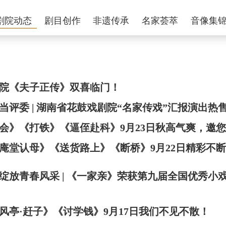
剧院动态
剧目创作
非遗传承
名家荟萃
音像集
院《夫子正传》双喜临门！
当评委 | 湖南省花鼓戏剧院“名家传戏”汇报演出热
会》《打铁》《逼侄赴科》9月23日秋高气爽，邀
庵堂认母》《送货路上》《断桥》9月22日精彩不断
绽放青春风采 | 《一家亲》荣获第九届全国优秀小
风亭·赶子》《讨学钱》9月17日我们不见不散！