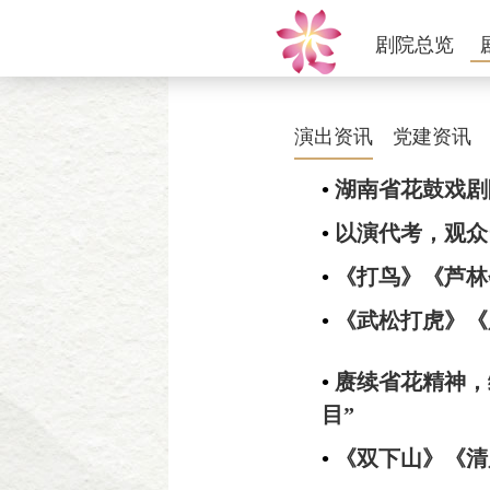
剧院总览
演出资讯
党建资讯
•
湖南省花鼓戏剧
•
以演代考，观众
•
《打鸟》《芦林
•
《武松打虎》《
•
赓续省花精神，
目”
•
《双下山》《清