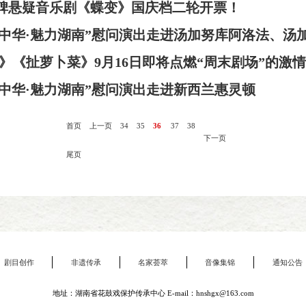
高口碑悬疑音乐剧《蝶变》国庆档二轮开票！
亲情中华·魅力湖南”慰问演出走进汤加努库阿洛法、汤
》《扯萝卜菜》9月16日即将点燃“周末剧场”的激情
亲情中华·魅力湖南”慰问演出走进新西兰惠灵顿
首页
上一页
34
35
36
37
38
下一页
尾页
剧目创作
非遗传承
名家荟萃
音像集锦
通知公告
地址：湖南省花鼓戏保护传承中心 E-mail：hnshgx@163.com