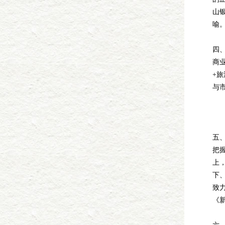
山银
喻
四
商
+
与
五
把
上
下
致
《