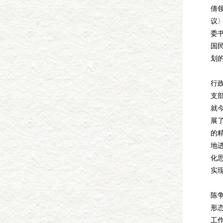
倩
议
委
国
划
行
支
就
展
的
地
化
实
陈争
形
工