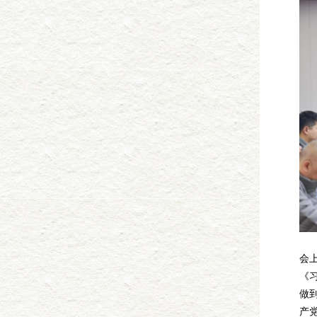
会
《
做
产