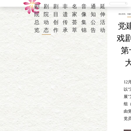
剧
剧
剧
非
名
音
通
延
院
院
目
遗
家
像
知
伸
演出资讯
党建
总
动
创
传
荟
集
公
活
党
览
态
作
承
萃
锦
告
动
戏剧
第
12
以
展”
组
由
党