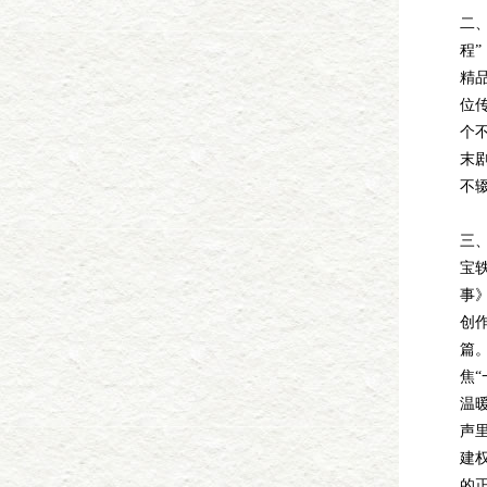
二
程”
精
位
个
末
不
三
宝
事
创
篇
焦“
温
声
建
的