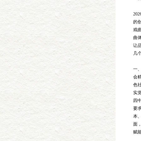
20
的
戏
曲
让
几
一
会
色
实
四
要
本
面
赋