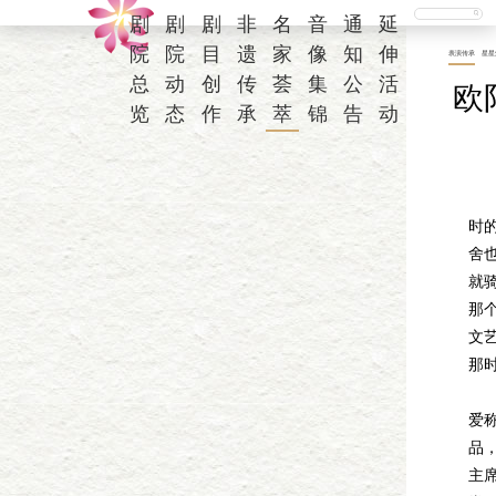
剧
剧
剧
非
名
音
通
延
院
院
目
遗
家
像
知
伸
表演传承
星星
总
动
创
传
荟
集
公
活
欧
览
态
作
承
萃
锦
告
动
我
时
舍
就
那
文
那
欧
爱
品
主