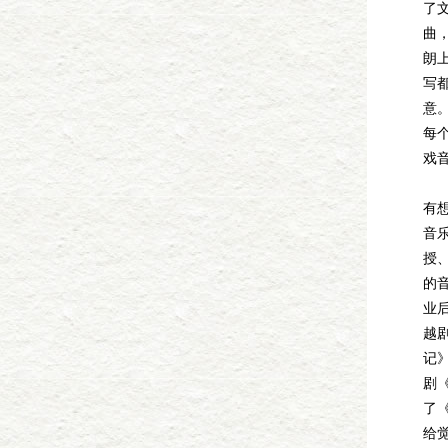
了
曲
朗
写
意
每
戏
觉
有
音
授
的
业
越
记
剧
了
给