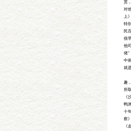
赏
对
上
特
民
很
他
佬
中
就
我
趣
所
《
鸭
十
察
《