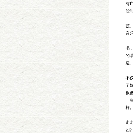
有
段
他
弦
音
他
书
的
迎
他
不
了
很
一
样
省
走
团