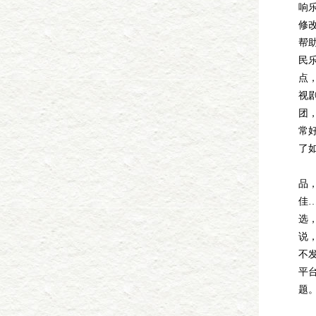
响
修
帮
民
点
视
团
常
了
好
品
佳
选
说
不
平
题
他