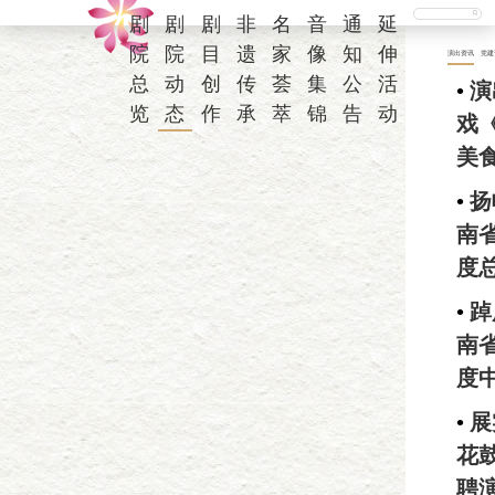
剧
剧
剧
非
名
音
通
延
院
院
目
遗
家
像
知
伸
演出资讯
党建
总
动
创
传
荟
集
公
活
•
演
览
态
作
承
萃
锦
告
动
戏
美
•
扬
南省
度
•
踔
南省
度
•
展
花
聘