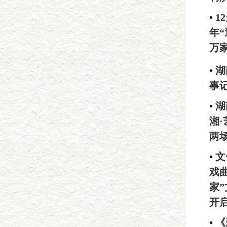
•
1
年
万
•
湖
事
•
湖
湘
两
•
文
戏
家
开
•
《