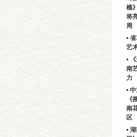
樵
将
周
•
省
艺
•
《
南
力
•
中
《
南
区
•
湖