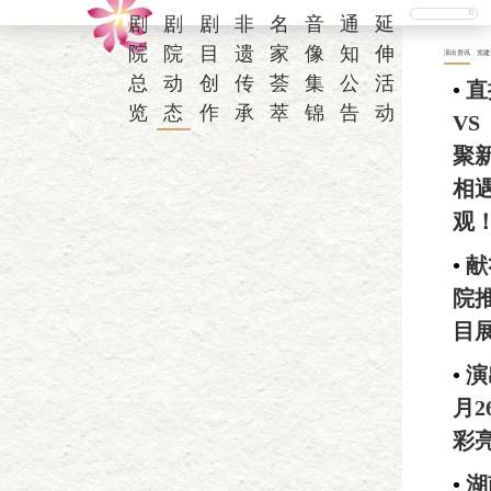
剧
剧
剧
非
名
音
通
延
院
院
目
遗
家
像
知
伸
演出资讯
党建
总
动
创
传
荟
集
公
活
•
直
览
态
作
承
萃
锦
告
动
V
聚
相
观
•
献
院
目
•
演
月
彩
•
湖