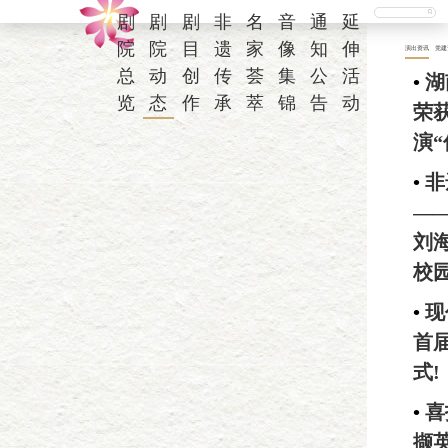
剧
剧
剧
非
名
音
通
延
院
院
目
遗
家
像
知
伸
演出资讯
党建
总
动
创
传
荟
集
公
活
•
湖
览
态
作
承
萃
锦
告
动
荣
演“
•
非
—
刘
校
•
现
首
式!
•
喜
撷英