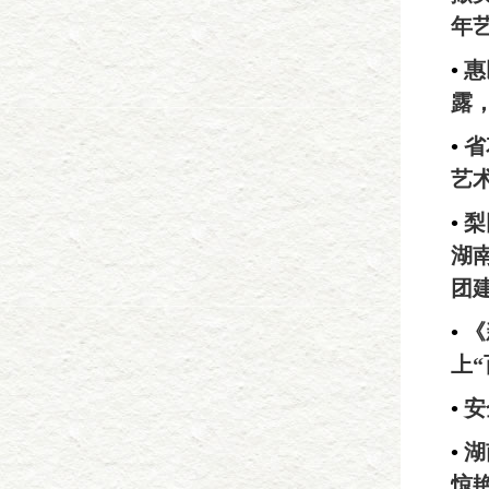
年
•
惠
露
•
省
艺
•
梨
湖
团
•
《
上
•
安
•
湖
惊