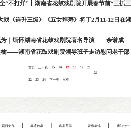
全“不打烊”丨湖南省花鼓戏剧院开展春节前“三抓三
年大戏《连升三级》《五女拜寿》将于2月11-12日
流芳｜缅怀湖南省花鼓戏剧院著名导演——余谱成
桑榆——湖南省花鼓戏剧院领导班子走访慰问老干部
首页
上一页
15
16
17
18
19
20
21
22
23
24
下一页
尾页
剧目创作
非遗传承
名家荟萃
音像集锦
通知公告