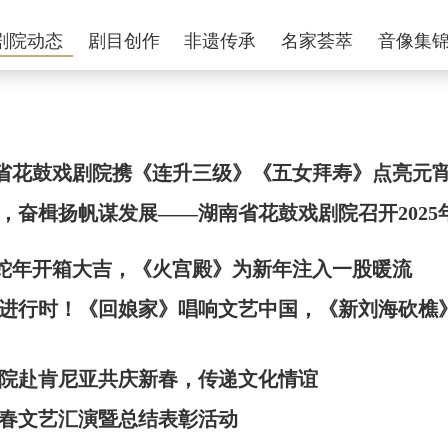
剧院动态
剧目创作
非遗传承
名家荟萃
音像集
湖南省花鼓戏剧院携《连升三级》《五女拜寿》点亮元
，奋楫扬帆谋发展——湖南省花鼓戏剧院召开2025
乙巳蛇年开箱大吉，《火宫殿》为新年注入一股暖流
进行时！《回娘家》唱响文艺中国，《新刘海砍樵
院赴肯尼亚共庆新春，传递文化情谊
春文艺汇演暨总结表彰活动