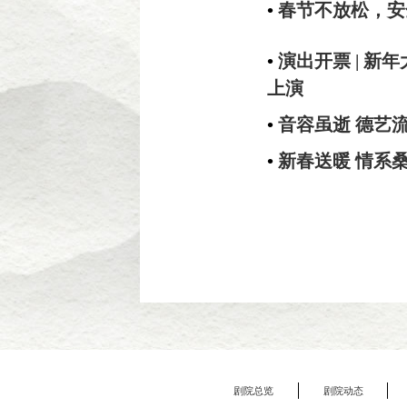
•
春节不放松，安
•
演出开票 | 新
上演
•
音容虽逝 德艺
•
新春送暖 情系
剧院总览
剧院动态