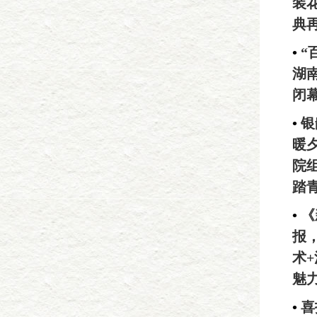
装
典
•
“
湖
闭
•
银
暖
院
踏
•
《
报
术
魅
•
喜