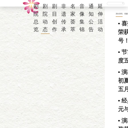
剧
剧
剧
非
名
音
通
延
院
院
目
遗
家
像
知
伸
演出资讯
党建
总
动
创
传
荟
集
公
活
•
喜
览
态
作
承
萃
锦
告
动
荣
号
•
节
度
•
演
初
五
•
经
元
•
演