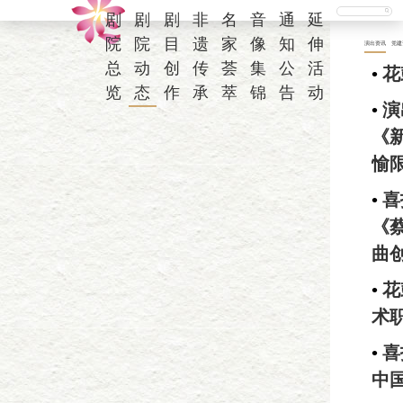
剧
剧
剧
非
名
音
通
延
院
院
目
遗
家
像
知
伸
演出资讯
党建
总
动
创
传
荟
集
公
活
•
花
览
态
作
承
萃
锦
告
动
•
演
《
愉
•
喜
《
曲
•
花
术
•
喜
中