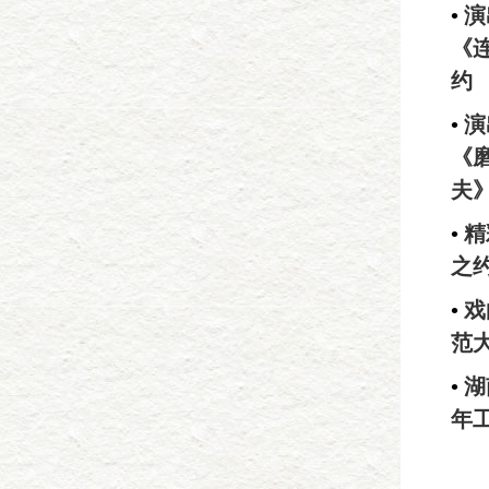
•
演
《
约
•
演
《
夫
•
精
之
•
戏
范
•
湖
年